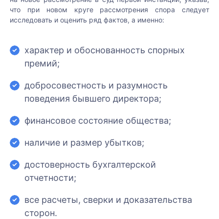
что при новом круге рассмотрения спора следует
исследовать и оценить ряд фактов, а именно:
характер и обоснованность спорных
премий;
добросовестность и разумность
поведения бывшего директора;
Закрыть
финансовое состояние общества;
меню
Написать
Записаться
Заказать
Позвоните
Записаться
нам
на
услугу
мне
на
наличие и размер убытков;
Как к Вам
консультацию
встречу
обращаться:
достоверность бухгалтерской
Как к Вам
Ваши
Как к Вам
Консультант:
отчетности;
обращаться:
ФИО:
обращаться:
Ваши
ФИО:
все расчеты, сверки и доказательства
Как к Вам
Ваш
обращаться:
сторон.
телефон: