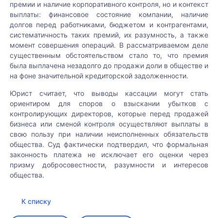
персональных
и обработки
соглашением»
,
премии и наличие корпоративного контроля, но и контекст
Я ознакомился(ась)
данных»
персональных
и
Отправить
«Политикой
выплаты: финансовое состояние компании, наличие
с
согласен(на) на
данных»
и
конфиденциальности
долгов перед работниками, бюджетом и контрагентами,
Я ознакомился(ась)
«Пользовательским
обработку
согласен(на) на
и обработки
систематичность таких премий, их разумность, а также
с
соглашением»
персональных
обработку
,
персональных
момент совершения операций. В рассматриваемом деле
«Пользовательским
«Политикой
данных.
персональных
данных»
и
существенным обстоятельством стало то, что премия
соглашением»
,
конфиденциальности
данных.
согласен(на) на
была выплачена незадолго до продажи доли в обществе и
«Политикой
и обработки
обработку
на фоне значительной кредиторской задолженности.
конфиденциальности
персональных
персональных
Заказать
и обработки
данных»
и
данных.
Отправить
Юрист считает, что выводы кассации могут стать
персональных
согласен(на) на
ориентиром для споров о взыскании убытков с
данных»
и
обработку
контролирующих директоров, которые перед продажей
согласен(на) на
персональных
Записаться
бизнеса или сменой контроля осуществляют выплаты в
обработку
данных.
свою пользу при наличии неисполненных обязательств
персональных
общества. Суд фактически подтвердил, что формальная
данных.
законность платежа не исключает его оценки через
Отправить
призму добросовестности, разумности и интересов
общества.
Отправить
К списку