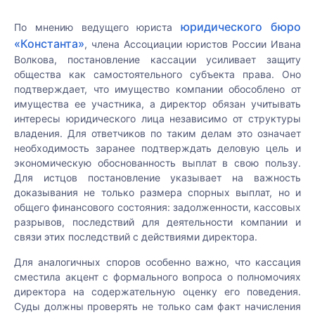
Ваш
Ваш
e-
Ваш
телефон:
юридического бюро
По мнению ведущего юриста
mail:
телефон:
Ваш
«Константа»
, члена Ассоциации юристов России Ивана
телефон:
Ваш
Волкова, постановление кассации усиливает защиту
Получить
телефон:
общества как самостоятельного субъекта права. Оно
на e-mail:
подтверждает, что имущество компании обособлено от
Ваш
имущества ее участника, а директор обязан учитывать
Ваш
вопрос:
Я ознакомился(ась)
интересы юридического лица независимо от структуры
вопрос:
Ваш
с
владения. Для ответчиков по таким делам это означает
e-
Ваш
Ваш
«Пользовательским
необходимость заранее подтверждать деловую цель и
mail:
e-
вопрос:
соглашением»
,
экономическую обоснованность выплат в свою пользу.
mail:
«Политикой
Для истцов постановление указывает на важность
конфиденциальности
доказывания не только размера спорных выплат, но и
и обработки
общего финансового состояния: задолженности, кассовых
персональных
Я ознакомился(ась)
разрывов, последствий для деятельности компании и
данных»
и
с
Я ознакомился(ась)
Подробности
связи этих последствий с действиями директора.
согласен(на) на
Можем
«Пользовательским
с
вопроса:
обработку
позвонить
соглашением»
«Пользовательским
,
Для аналогичных споров особенно важно, что кассация
персональных
Вам для
«Политикой
соглашением»
,
сместила акцент с формального вопроса о полномочиях
Я ознакомился(ась)
данных.
уточнения
конфиденциальности
«Политикой
с
директора на содержательную оценку его поведения.
и обработки
конфиденциальности
«Пользовательским
Суды должны проверять не только сам факт начисления