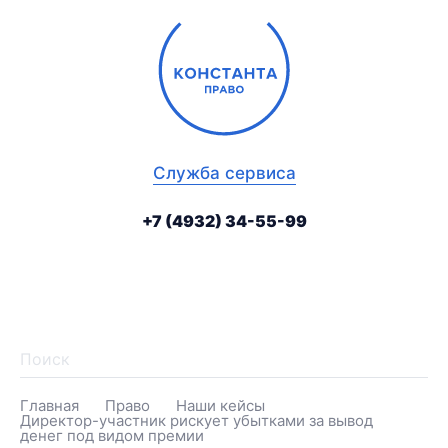
крыть
Ме
ное
са
ню
динга
Служба сервиса
+7 (4932) 34-55-99
telegram
vk
tenchat
На
Главная
Право
Наши кейсы
Директор-участник рискует убытками за вывод
денег под видом премии