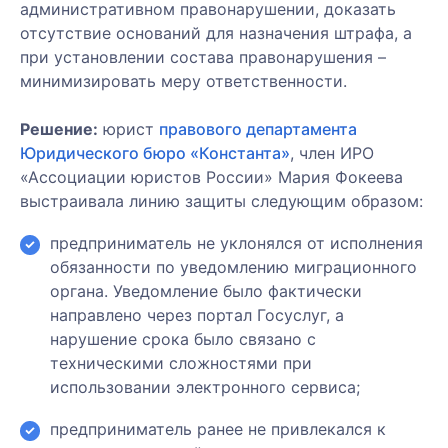
административном правонарушении, доказать
отсутствие оснований для назначения штрафа, а
при установлении состава правонарушения –
минимизировать меру ответственности.
Решение:
юрист
правового департамента
Юридического бюро «Константа»
, член ИРО
«Ассоциации юристов России» Мария Фокеева
Закрыть
выстраивала линию защиты следующим образом:
меню
Написать
Записаться
Заказать
Позвоните
Записаться
нам
на
услугу
мне
на
предприниматель не уклонялся от исполнения
Как к Вам
консультацию
встречу
обязанности по уведомлению миграционного
обращаться:
органа. Уведомление было фактически
Как к Вам
Ваши
Как к Вам
Консультант:
направлено через портал Госуслуг, а
обращаться:
ФИО:
обращаться:
Ваши
нарушение срока было связано с
ФИО:
техническими сложностями при
Как к Вам
Ваш
использовании электронного сервиса;
обращаться:
телефон:
Ваш
Ваш
предприниматель ранее не привлекался к
e-
Ваш
телефон: