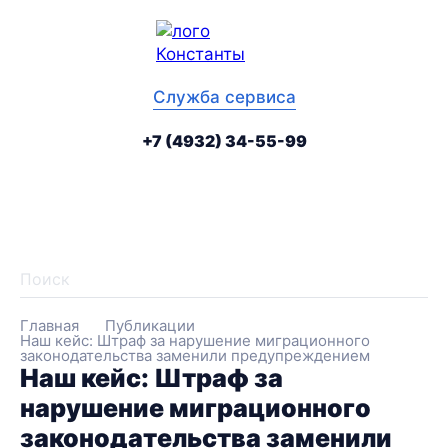
рыть
Ме
ное
сай
ю
Служба сервиса
инга
+7 (4932) 34-55-99
telegram
vk
tenchat
Най
Главная
Публикации
Наш кейс: Штраф за нарушение миграционного
законодательства заменили предупреждением
Наш кейс: Штраф за
нарушение миграционного
законодательства заменили