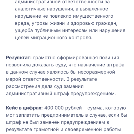
административной ответственности за
mail:
телефон:
Ваш
аналогичные нарушения, а выявленное
Ваш
телефон:
Получить
нарушение не повлекло имущественного
телефон:
на e-mail:
вреда, угрозы жизни и здоровью граждан,
Ваш
ущерба публичным интересам или нарушения
Ваш
вопрос:
целей миграционного контроля.
Я ознакомился(ась)
вопрос:
Ваш
с
e-
Ваш
Ваш
«Пользовательским
mail:
вопрос:
e-
Результат:
грамотно сформированная позиция
соглашением»
,
mail:
«Политикой
позволила доказать суду, что назначение штрафа
конфиденциальности
в данном случае являлось бы несоразмерной
и обработки
мерой ответственности. В результате
персональных
Я ознакомился(ась)
рассмотрения дела суд заменил
данных»
и
с
Я ознакомился(ась)
Подробности
административный штраф предупреждением.
согласен(на) на
Можем
«Пользовательским
с
вопроса:
обработку
позвонить
соглашением»
«Пользовательским
,
Кейс в цифрах:
400 000 рублей – сумма, которую
персональных
Вам для
«Политикой
соглашением»
,
Я ознакомился(ась)
мог заплатить предприниматель в случае, если бы
данных.
уточнения
конфиденциальности
«Политикой
с
штраф не был заменён предупреждением в
и обработки
конфиденциальности
«Пользовательским
результате грамотной и своевременной работы
персональных
и обработки
соглашением»
,