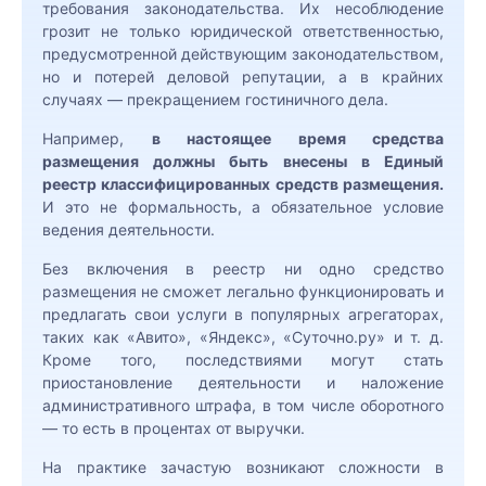
требования законодательства. Их несоблюдение
Защита прав и законных интересов
грозит не только юридической ответственностью,
предпринимателей в ходе проверок
предусмотренной действующим законодательством,
но и потерей деловой репутации, а в крайних
Защита права собственности
случаях — прекращением гостиничного дела.
Земельные споры
Например,
в настоящее время средства
размещения должны быть внесены в Единый
Комплексное правовое обслуживание
реестр классифицированных средств размещения.
УК и ТСЖ
И это не формальность, а обязательное условие
Комплексный анализ документов на
ведения деятельности.
недвижимость и оценка правового
режима использования имущества
Без включения в реестр ни одно средство
размещения не сможет легально функционировать и
Корпоративное управление
предлагать свои услуги в популярных агрегаторах,
таких как «Авито», «Яндекс», «Суточно.ру» и т. д.
Корпоративные споры между
Кроме того, последствиями могут стать
участниками и акционерами, ведение
переговоров
приостановление деятельности и наложение
административного штрафа, в том числе оборотного
Ликвидация юридических лиц
— то есть в процентах от выручки.
(прекращение деятельности
индивидуального предпринимателя)
На практике зачастую возникают сложности в