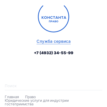
крыть
Ме
ное
са
ню
динга
Служба сервиса
+7 (4932) 34-55-99
telegram
vk
tenchat
На
Главная
Право
Юридические услуги для индустрии
гостеприимства