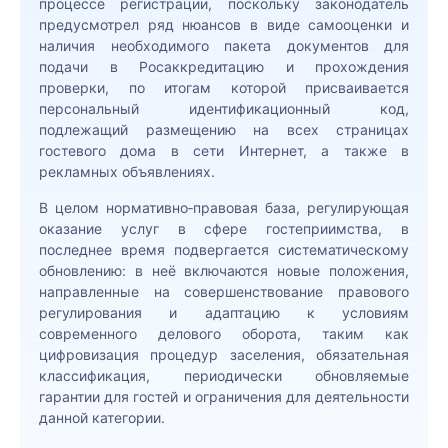
процессе регистрации, поскольку законодатель
Обжалование решений, действий
предусмотрел ряд нюансов в виде самооценки и
(бездействия) органов власти
наличия необходимого пакета документов для
Оспаривание кадастровой стоимости
подачи в Росаккредитацию и прохождения
недвижимого имущества
проверки, по итогам которой присваивается
персональный идентификационный код,
Пользование и распоряжение
подлежащий размещению на всех страницах
объектами интеллектуальной
гостевого дома в сети Интернет, а также в
собственности (передача бренда,
рекламных объявлениях.
франшиза и др.)
В целом нормативно‑правовая база, регулирующая
Правовое сопровождение в сфере
оказание услуг в сфере гостеприимства, в
строительства
последнее время подвергается систематическому
Правовое сопровождение участников
обновлению: в неё включаются новые положения,
при проведении закупочных процедур
направленные на совершенствование правового
регулирования и адаптацию к условиям
Представительство интересов
современного делового оборота, таким как
должников, поручителей,
цифровизация процедур заселения, обязательная
залогодателей в спорах с банками
классификация, периодически обновляемые
Регистрация товарных знаков и знаков
гарантии для гостей и ограничения для деятельности
обслуживания
данной категории.
Реорганизация юридических лиц