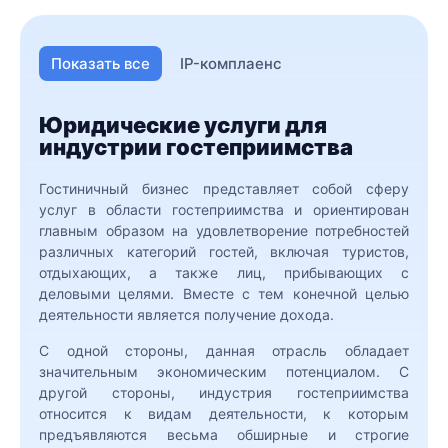
Показать все
IP-комплаенс
Арендные правоотношения
Юридические услуги для
Внесение изменений в учредительные
индустрии гостеприимства
документы ЮЛ и в сведения о нем в
ЕГРЮЛ
Гостиничный бизнес представляет собой сферу
Возврат излишне взысканных/
услуг в области гостеприимства и ориентирован
уплаченных платежей, взыскание
главным образом на удовлетворение потребностей
убытков
различных категорий гостей, включая туристов,
отдыхающих, а также лиц, прибывающих с
Дела о привлечении к
деловыми целями. Вместе с тем конечной целью
административной ответственности за
деятельности является получение дохода.
нарушение таможенных правил
С одной стороны, данная отрасль обладает
Защита интересов должников
значительным экономическим потенциалом. С
Защита интересов кредиторов
другой стороны, индустрия гостеприимства
относится к видам деятельности, к которым
Защита по делам об
предъявляются весьма обширные и строгие
административных правонарушениях