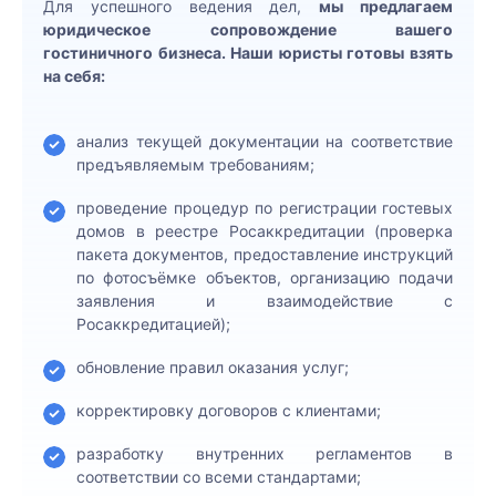
Для успешного ведения дел,
мы предлагаем
юридическое сопровождение вашего
Создание (регистрация) юридических
гостиничного бизнеса. Наши юристы готовы взять
лиц и индивидуальных
на себя:
предпринимателей
Сопровождение сделок с
недвижимостью и инвестиционных
анализ текущей документации на соответствие
проектов
предъявляемым требованиям;
Споры в сфере интеллектуальной
проведение процедур по регистрации гостевых
собственности (защита бренда,
Закрыть
домов в реестре Росаккредитации (проверка
авторских, иных исключительных прав,
пакета документов, предоставление инструкций
меню
Написать
Записаться
Заказать
Позвоните
Записаться
оспаривание товарных знаков и
по фотосъёмке объектов, организацию подачи
патентов)
нам
на
услугу
мне
на
заявления и взаимодействие с
Как к Вам
консультацию
встречу
Споры в сфере энергетики и
Росаккредитацией);
обращаться:
ресурсоснабжения
Как к Вам
Ваши
Как к Вам
обновление правил оказания услуг;
Консультант:
обращаться:
ФИО:
обращаться:
Споры по КТС
Ваши
ФИО:
корректировку договоров с клиентами;
Споры по ТН ВЭД и стране
Как к Вам
происхождения товаров
Ваш
обращаться:
разработку внутренних регламентов в
телефон:
соответствии со всеми стандартами;
Споры с заказчиками в сфере
Ваш
Ваш