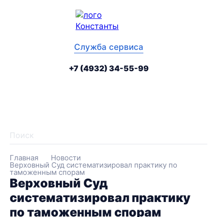
рыть
Ме
ное
сай
ю
Служба сервиса
инга
+7 (4932) 34-55-99
telegram
vk
tenchat
Най
Главная
Новости
Верховный Суд систематизировал практику по
таможенным спорам
Верховный Суд
систематизировал практику
по таможенным спорам