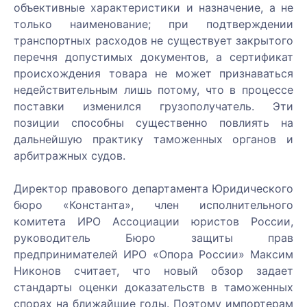
объективные характеристики и назначение, а не
только наименование; при подтверждении
транспортных расходов не существует закрытого
перечня допустимых документов, а сертификат
происхождения товара не может признаваться
недействительным лишь потому, что в процессе
поставки изменился грузополучатель. Эти
позиции способны существенно повлиять на
дальнейшую практику таможенных органов и
арбитражных судов.
Директор правового департамента Юридического
Закрыть
бюро «Константа», член исполнительного
меню
Написать
Записаться
Заказать
Позвоните
Записаться
комитета ИРО Ассоциации юристов России,
нам
на
услугу
мне
на
руководитель Бюро защиты прав
Как к Вам
консультацию
встречу
предпринимателей ИРО «Опора России» Максим
обращаться:
Никонов считает, что новый обзор задает
Как к Вам
Ваши
Как к Вам
стандарты оценки доказательств в таможенных
Консультант:
обращаться:
ФИО:
обращаться:
Ваши
спорах на ближайшие годы. Поэтому импортерам