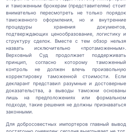
ФИО:
и таможенным брокерам (представителям) стоит
Как к Вам
Ваш
внимательно пересмотреть не только порядок
обращаться:
телефон:
таможенного оформления, но и внутренние
Ваш
Ваш
процедуры хранения документов,
e-
Ваш
телефон:
подтверждающих ценообразование, логистику и
mail:
телефон:
Ваш
структуру сделок. Вместе с тем обзор нельзя
Ваш
телефон:
Получить
назвать исключительно «протаможенным».
телефон:
на e-mail:
Верховный Суд продолжает поддерживать
Ваш
принцип, согласно которому таможенный
Ваш
вопрос:
контроль не должен влечь произвольную
Я ознакомился(ась)
вопрос:
Ваш
корректировку таможенной стоимости. Если
с
e-
Ваш
Ваш
«Пользовательским
декларант представил разумные и достоверные
mail:
вопрос:
e-
соглашением»
,
доказательства, а выводы таможни основаны
mail:
«Политикой
лишь на предположениях или формальном
конфиденциальности
подходе, такие решения не должны признаваться
и обработки
законными.
персональных
Я ознакомился(ась)
данных»
и
с
Я ознакомился(ась)
Для добросовестных импортеров главный вывод
Подробности
согласен(на) на
Можем
«Пользовательским
с
достаточно очевиден: сегодня выигрывает не тот,
вопроса: